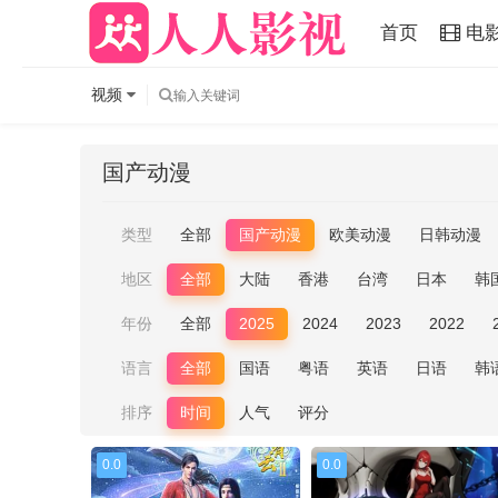
首页
电
视频
国产动漫
类型
全部
国产动漫
欧美动漫
日韩动漫
地区
全部
大陆
香港
台湾
日本
韩
年份
全部
2025
2024
2023
2022
语言
全部
国语
粤语
英语
日语
韩
排序
时间
人气
评分
0.0
0.0