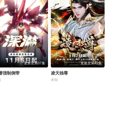
更新至第07集
更新至第42集
潜强制倒带
凌天独尊
知
未知