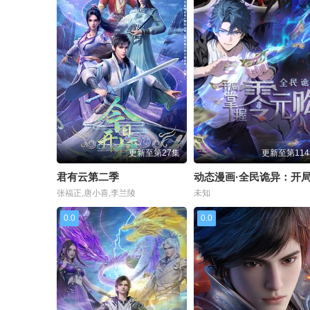
更新至第27集
更新至第11
君有云第二季
张福正,唐小喜,李兰陵
未知
0.0
0.0