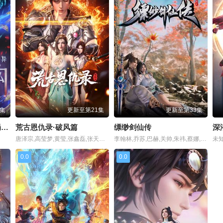
4集
更新至第21集
更新至第33集
动态漫画·全民诡异：开局掌握零元购
荒古恩仇录·破风篇
缥缈剑仙传
深
唐泽宗,高莹梦,黄莹,张鑫磊,张天雄,袁悠然,邱轶凡,陈新玥,孙露,张英,周杭,许子尧,王晶,杜栓,罗文驰,唐钰,李潇,苏倩芸,谈维康,江瑞,张景煌,张新昊,励达
李翰林,乔苏,巴赫,关帅,朱祎,蔡娜,赵欣,周侗
未
0.0
0.0