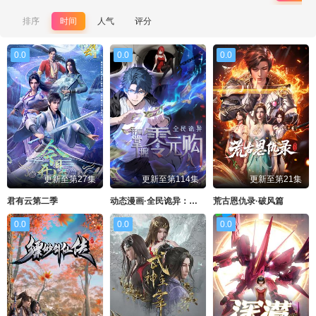
排序
时间
人气
评分
0.0
0.0
0.0
更新至第27集
更新至第114集
更新至第21集
君有云第二季
动态漫画·全民诡异：开局掌握零元购
荒古恩仇录·破风篇
0.0
0.0
0.0