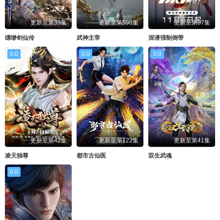
更新至第33集
更新至第598集
更新至第07集
缥缈剑仙传
武神主宰
深潜强制倒带
0.0
0.0
0.0
更新至第42集
更新至第122集
更新至第41集
凌天独尊
都市古仙医
双生武魂
0.0