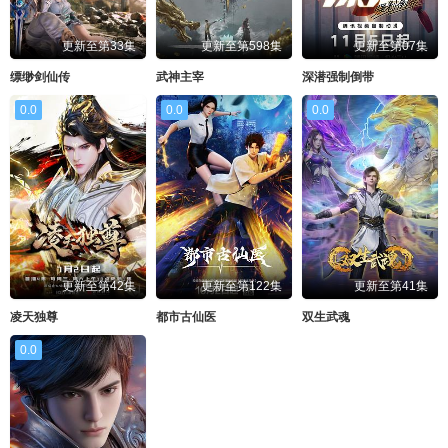
更新至第33集
更新至第598集
更新至第07集
缥缈剑仙传
武神主宰
深潜强制倒带
0.0
0.0
0.0
更新至第42集
更新至第122集
更新至第41集
凌天独尊
都市古仙医
双生武魂
0.0