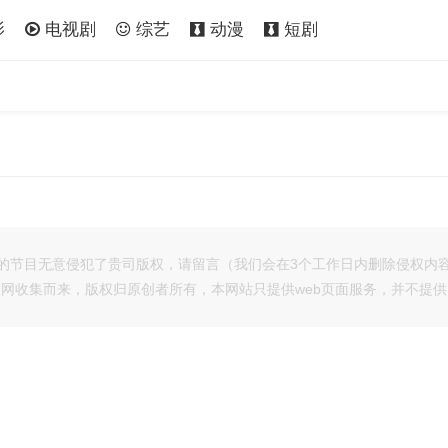
影
电视剧
综艺
动漫
短剧
的节目无意侵犯了贵司版权，请留言（我们会在3个工作日内删除侵权内
网收集而来，版权归原创者所有，本网站只提供web页面服务，并不提