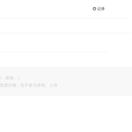
记录
容，谢谢。）
供资源存储，也不参与录制、上传