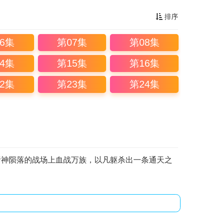
排序
6集
第07集
第08集
4集
第15集
第16集
2集
第23集
第24集
诸神陨落的战场上血战万族，以凡躯杀出一条通天之