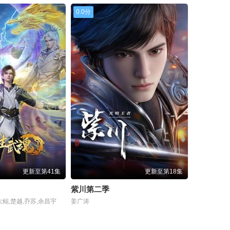
0.0分
更新至第41集
更新至第18集
紫川第二季
大鲲,楚越,乔苏,余昌宇
姜广涛