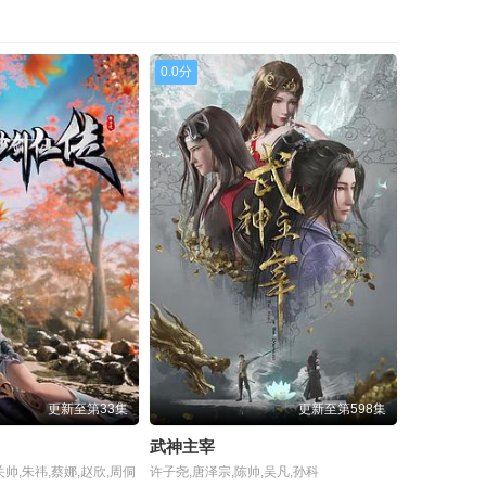
0.0分
更新至第33集
更新至第598集
武神主宰
关帅,朱祎,蔡娜,赵欣,周侗
许子尧,唐泽宗,陈帅,吴凡,孙科