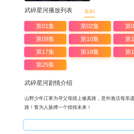
武碎星河播放列表
高清3
第01集
第02集
第
第09集
第10集
第
第17集
第18集
第
第25集
武碎星河剧情介绍
山野少年江寒为寻父母踏上修真路，意外激活母亲
路！誓为人族搏一个煌煌未来！