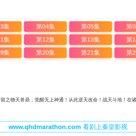
03集
第04集
第05集
第0
11集
第12集
第13集
第1
19集
第20集
第21集
第2
遗留之物天兽鼎，觉醒无上神通！从此逆天改命！战天斗地！在
www.qhdmarathon.com
看剧上秦皇影视