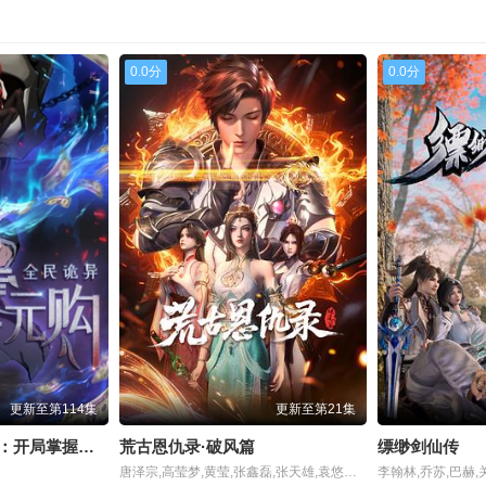
0.0分
0.0分
更新至第114集
更新至第21集
动态漫画·全民诡异：开局掌握零元购
荒古恩仇录·破风篇
缥缈剑仙传
唐泽宗,高莹梦,黄莹,张鑫磊,张天雄,袁悠然,邱轶凡,陈新玥,孙露,张英,周杭,许子尧,王晶,杜栓,罗文驰,唐钰,李潇,苏倩芸,谈维康,江瑞,张景煌,张新昊,励达
李翰林,乔苏,巴赫,