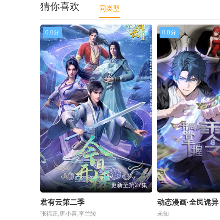
猜你喜欢
同类型
0.0分
0.0分
更新至第27集
君有云第二季
张福正,唐小喜,李兰陵
未知