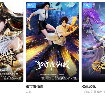
0.0分
0.0分
更新至第42集
更新至第122集
都市古仙医
双生武魂
未知
王秋皓,刘曼,李敏,