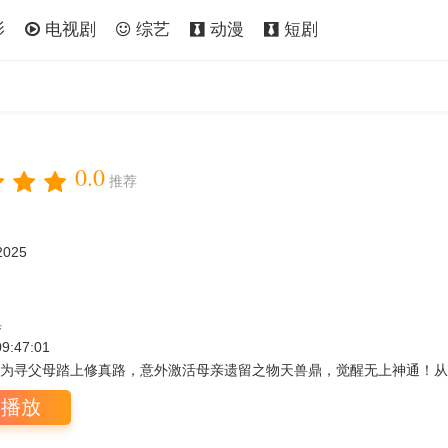
影
电视剧
综艺
动漫
短剧
0.0
推荐
2025
集
09:47:01
为寻父母踏上修真路，意外激活母亲遗留之物天兽鼎，觉醒无上神通！从此
即播放