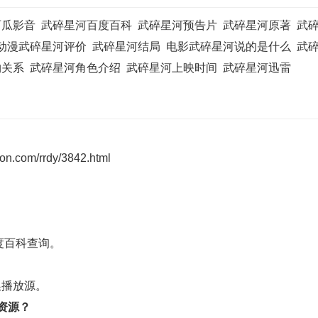
西瓜影音
武碎星河百度百科
武碎星河预告片
武碎星河原著
武
动漫武碎星河评价
武碎星河结局
电影武碎星河说的是什么
武
物关系
武碎星河角色介绍
武碎星河上映时间
武碎星河迅雷
on.com/rrdy/3842.html
度百科
查询。
换播放源。
资源？