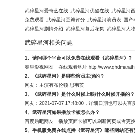
武碎星河爱奇艺在线
武碎星河优酷在线
武碎星河
免费观看
武碎星河豆瓣评分
武碎星河演员表
国产
武碎星河剧情介绍
武碎星河幕后花絮
武碎星河人
武碎星河相关问题
1、请问哪个平台可以免费在线观看《武碎星河》?
秦皇影视
网友：在线观看地址
http://www.qhdmarath
2、《武碎星河》是哪些演员主演的？
网友：主演有布伦顿·思韦茨
3、《武碎星河》是什么时候上映/什么时候开播的？
网友：2021-07-07 17:48:00，详细日期也可以去
百
4、武碎星河如果播放卡顿怎么办？
百度贴吧
网友：播放页面卡顿可以刷新网页或者更
5、手机版免费在线点播《武碎星河》哪些网站还有