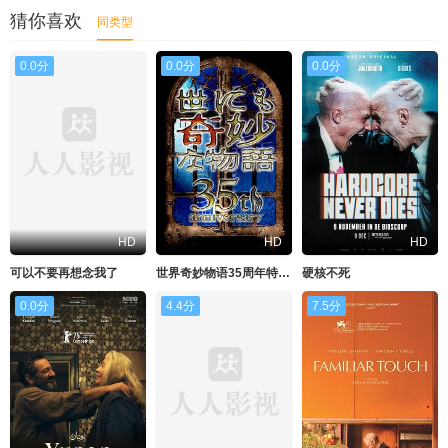
猜你喜欢
同类型
0.0分
0.0分
0.0分
HD
HD
HD
可以不要再想念我了
世界奇妙物语35周年特别篇～传奇名作秋季特别篇
硬核不死
0.0分
4.4分
7.5分