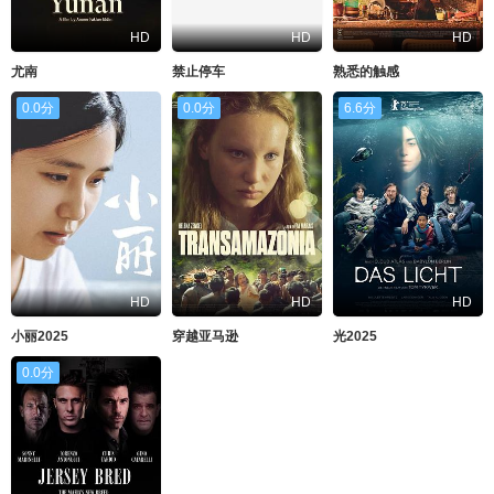
HD
HD
HD
尤南
禁止停车
熟悉的触感
0.0分
0.0分
6.6分
HD
HD
HD
小丽2025
穿越亚马逊
光2025
0.0分