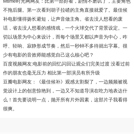
Mtime时光网
网友：比第一部好看，剧情不磨叽了，主要角色
不拖后腿。第一次看到胡子拉碴的主角直接就爱了。最佳候
补电影懂得扬长避短，让声音做主角。省去没人想看的废
话，省去没人想看的感情戏，一个火球交代了背景设定。一
切以场景为中心来设计，而每个场景又都以声音为中心，咋
呼、轻响、寂静形成节奏，然后一秒钟不多待就出字幕。很
少有电影的音效师能感觉自己这么核心吧？
百度视频
网友:电影前的回忆闪回让观众们完美过渡 没看过前
作的朋友也毫无压力 相比第一部演员有所升级
豆瓣电影
网友：《最佳候补》观感太割裂了，一边频频被视
觉设计上的创意惊艳到，一边又不知道导演在吃力地表达什
么！首先要说明一点，抛开所有片外因素，这部片子我看得
很爽。