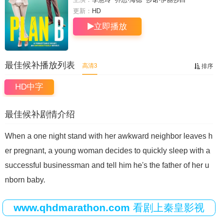
更新：
HD
立即播放
最佳候补播放列表
高清3
排序
HD中字
最佳候补剧情介绍
When a one night stand with her awkward neighbor leaves h
er pregnant, a young woman decides to quickly sleep with a
successful businessman and tell him he's the father of her u
nborn baby.
www.qhdmarathon.com
看剧上秦皇影视