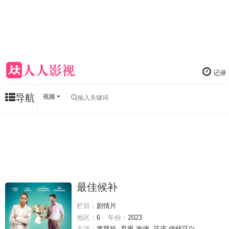
记录
导航
视频
最佳候补
栏目：
剧情片
地区：
6
年份：
2023
主演：
李慧玲
乔恩·海德
莎诺·伊丽莎白