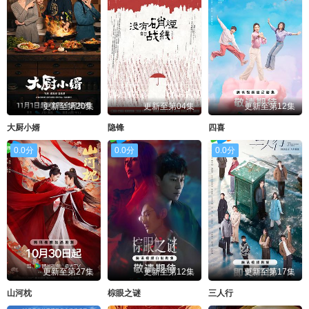
更新至第20集
更新至第04集
更新至第12集
大厨小婿
隐锋
四喜
0.0分
0.0分
0.0分
更新至第27集
更新至第12集
更新至第17集
山河枕
棕眼之谜
三人行