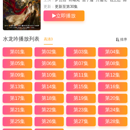
瑶
林允
徐正溪
王以纶
谢彬彬
姜贞羽
白
更新：
更新至第30集
澍
李家豪
杨仕泽
常华森
夏之光
张芷溪
王驾
立即播放
麟
娃尔
欧米德
圻夏夏
邱心志
张峻宁
王子
睿
修庆
崔鹏
卢星宇
刘昱晗
张垒
陈博豪
杜
雨宸
侯桐江
李菲
李奕臻
白海涛
赵诗意
艾
米
李沐妍
钟雷
薛八一
邓孝慈
邓靖弘
钟
鸣
王一钧
穆乐恩
程涛
王泊文
秦晓轩
于散·阿
水龙吟播放列表
高清3
排序
巴拜科日
贾宗超
王柏安
第01集
第02集
第03集
第04集
第05集
第06集
第07集
第08集
第09集
第10集
第11集
第12集
第13集
第14集
第15集
第16集
第17集
第18集
第19集
第20集
第21集
第22集
第23集
第24集
第25集
第26集
第27集
第28集