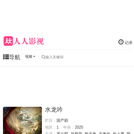
记录
导航
视频
水龙吟
栏目：
国产剧
地区：
1
年份：
2025
主演：
罗云熙
肖顺尧
敖子逸
方逸伦
包上恩
陈