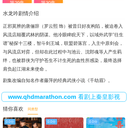
第29集
第30集
水龙吟剧情介绍
正邪莫辨的唐俪辞（罗云熙 饰）被昔日好友构陷，被迫卷入
风流店颠覆武林的阴谋。他冷眼睥睨天下，以域外武学"往生
谱"秘探十三楼，智斗剑王城，联盟碧落宫，入主中原剑会，
与风流店对弈，但却在此过程中与池云、沈郎魂等人产生羁
绊，也被群侠为守护苍生不计生死的血性所感染，最终选择
肩负起江湖未来使命 。
剧集改编自知名作者藤萍的经典武侠小说《千劫眉》。
www.qhdmarathon.com
看剧上秦皇影视
猜你喜欢
同类型
0.0分
0.0分
0.0分