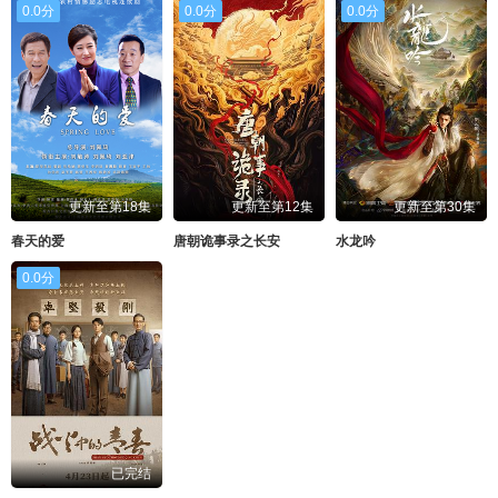
0.0分
0.0分
0.0分
更新至第18集
更新至第12集
更新至第30集
春天的爱
唐朝诡事录之长安
水龙吟
0.0分
已完结