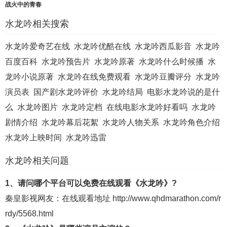
战火中的青春
水龙吟相关搜索
水龙吟爱奇艺在线
水龙吟优酷在线
水龙吟西瓜影音
水龙吟
百度百科
水龙吟预告片
水龙吟原著
水龙吟什么时候播
水
龙吟小说原著
水龙吟在线免费观看
水龙吟豆瓣评分
水龙吟
演员表
国产剧水龙吟评价
水龙吟结局
电影水龙吟说的是什
么
水龙吟图片
水龙吟定档
在线电影水龙吟好看吗
水龙吟
剧情介绍
水龙吟幕后花絮
水龙吟人物关系
水龙吟角色介绍
水龙吟上映时间
水龙吟迅雷
水龙吟相关问题
1、请问哪个平台可以免费在线观看《水龙吟》?
秦皇影视
网友：在线观看地址
http://www.qhdmarathon.com/r
rdy/5568.html