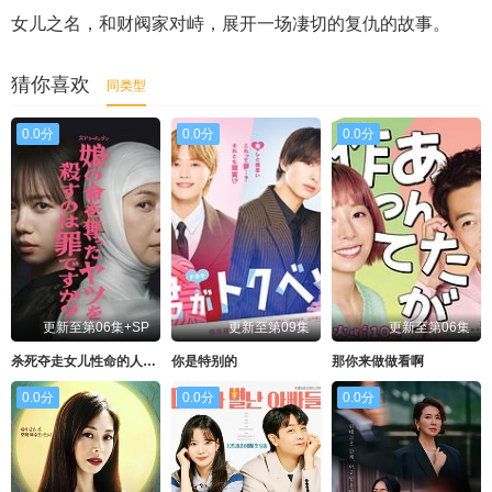
女儿之名，和财阀家对峙，展开一场凄切的复仇的故事。
第61集
第62集
第63集
第64集
第65集
第66集
第67集
第68集
猜你喜欢
同类型
第69集
第70集
第71集
第72集
0.0分
0.0分
0.0分
第73集
第74集
第75集
第76集
第77集
第78集
第79集
第80集
第81集
第82集
第83集
第84集
第85集
第86集
第87集
第88集
更新至第06集+SP
更新至第09集
更新至第06集
第89集
第90集
第91集
第92集
杀死夺走女儿性命的人是罪吗？
你是特别的
那你来做做看啊
第93集
0.0分
0.0分
0.0分