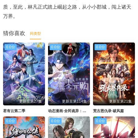
质，至此，林凡正式踏上崛起之路，从小小郡城，闯上诸天
万界。
猜你喜欢
同类型
0.0分
0.0分
0.0分
更新至第27集
更新至第114集
更新至第21集
君有云第二季
动态漫画·全民诡异：开局掌握零元购
荒古恩仇录·破风篇
0.0分
0.0分
0.0分