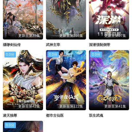
更新至第33集
更新至第598集
更新至第07集
缥缈剑仙传
武神主宰
深潜强制倒带
0.0分
0.0分
0.0分
更新至第42集
更新至第122集
更新至第41集
凌天独尊
都市古仙医
双生武魂
0.0分