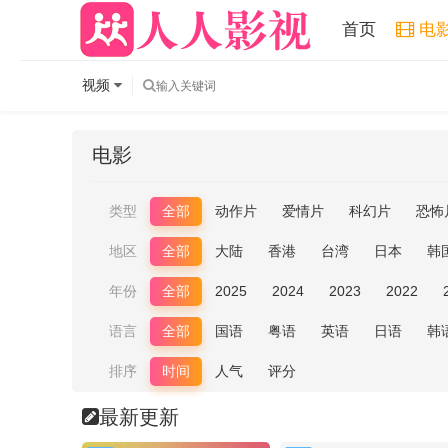
首页
电
视频
电影
类型
全部
动作片
爱情片
科幻片
恐怖
地区
全部
大陆
香港
台湾
日本
韩
年份
全部
2025
2024
2023
2022
语言
全部
国语
粤语
英语
日语
韩
排序
时间
人气
评分
最新更新