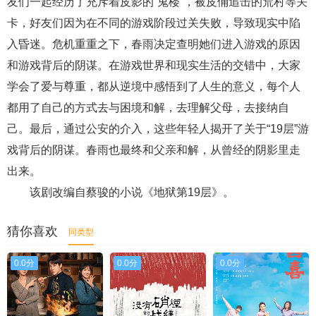
友们一起经历了充斥着皮影的“鬼楼”，被皮俑追击的荒村等关
卡，好友们因为在不同的游戏阶段过关失败，导致现实中陷
入昏迷。危机重重之下，春雨决定查明她们进入游戏的原因
和游戏背后的阴谋。在游戏世界和现实生活的交错中，大家
学会了爱与尊重，都从逆境中感悟到了人生的意义，每个人
都用了自己的方式去与困境和解，去理解父母，去接纳自
己。最后，通过公安的介入，这些年轻人揭开了关于“19层”游
戏背后的阴谋。春雨也最终和父亲和解，从曾经的阴影里走
出来。
该剧改编自蔡骏的小说《地狱第19层》。
猜你喜欢
同类型
0.0分
0.0分
0.0分