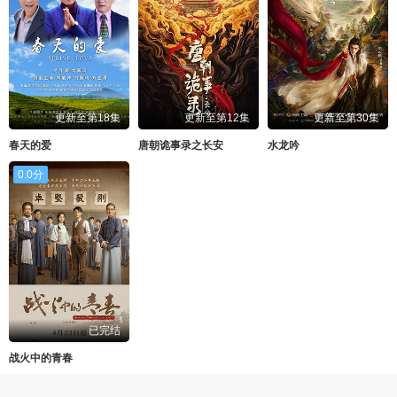
更新至第18集
更新至第12集
更新至第30集
春天的爱
唐朝诡事录之长安
水龙吟
0.0分
已完结
战火中的青春