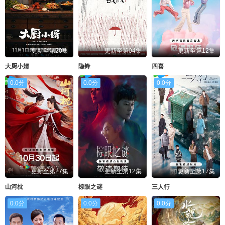
更新至第20集
更新至第04集
更新至第12集
大厨小婿
隐锋
四喜
0.0分
0.0分
0.0分
更新至第27集
更新至第12集
更新至第17集
山河枕
棕眼之谜
三人行
0.0分
0.0分
0.0分