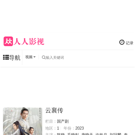
记录
导航
视频
云襄传
栏目：
国产剧
地区：
1
年份：
2023
主演：
陈晓
毛晓彤
唐晓天
许龄月
刘冠麟
秦