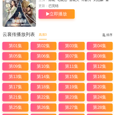
岚
王劲松
惠英红
黄海冰
宁心
彭博
王子
更新：
已完结
睿
李洪涛
冯建宇
冉旭
刘頔
郭依林
阮圣文
立即播放
云襄传播放列表
高清3
排序
第01集
第02集
第03集
第04集
第05集
第06集
第07集
第08集
第09集
第10集
第11集
第12集
第13集
第14集
第15集
第16集
第17集
第18集
第19集
第20集
第21集
第22集
第23集
第24集
第25集
第26集
第27集
第28集