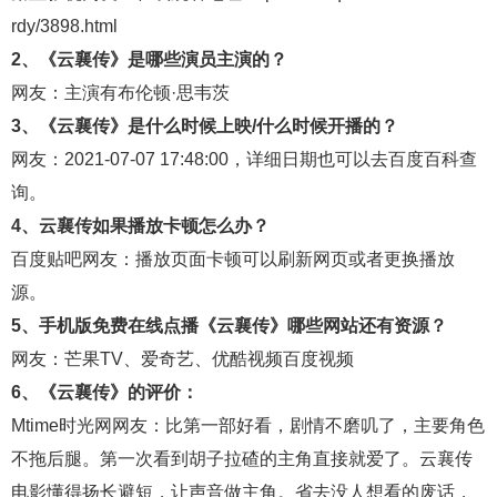
rdy/3898.html
2、《云襄传》是哪些演员主演的？
网友：主演有布伦顿·思韦茨
3、《云襄传》是什么时候上映/什么时候开播的？
网友：2021-07-07 17:48:00，详细日期也可以去
百度百科
查
询。
4、云襄传如果播放卡顿怎么办？
百度贴吧
网友：播放页面卡顿可以刷新网页或者更换播放
源。
5、手机版免费在线点播《云襄传》哪些网站还有资源？
网友：
芒果TV
、
爱奇艺
、
优酷视频
百度视频
6、《云襄传》的评价：
Mtime时光网
网友：比第一部好看，剧情不磨叽了，主要角色
不拖后腿。第一次看到胡子拉碴的主角直接就爱了。云襄传
电影懂得扬长避短，让声音做主角。省去没人想看的废话，