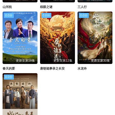
山河枕
棕眼之谜
三人行
0.0分
0.0分
0.0分
更新至第18集
更新至第12集
更新至第30集
春天的爱
唐朝诡事录之长安
水龙吟
0.0分