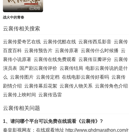
已完结
战火中的青春
云襄传相关搜索
云襄传爱奇艺在线
云襄传优酷在线
云襄传西瓜影音
云襄传
百度百科
云襄传预告片
云襄传原著
云襄传什么时候播
云
襄传小说原著
云襄传在线免费观看
云襄传豆瓣评分
云襄传
演员表
国产剧云襄传评价
云襄传结局
电影云襄传说的是什
么
云襄传图片
云襄传定档
在线电影云襄传好看吗
云襄传
剧情介绍
云襄传幕后花絮
云襄传人物关系
云襄传角色介绍
云襄传上映时间
云襄传迅雷
云襄传相关问题
1、请问哪个平台可以免费在线观看《云襄传》?
秦皇影视
网友：在线观看地址
http://www.qhdmarathon.com/r