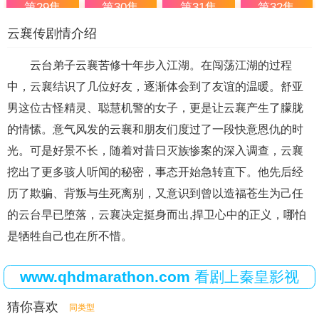
第29集
第30集
第31集
第32集
云襄传剧情介绍
第33集
第34集
第35集
第36集
云台弟子云襄苦修十年步入江湖。在闯荡江湖的过程
中，云襄结识了几位好友，逐渐体会到了友谊的温暖。舒亚
男这位古怪精灵、聪慧机警的女子，更是让云襄产生了朦胧
的情愫。意气风发的云襄和朋友们度过了一段快意恩仇的时
光。可是好景不长，随着对昔日灭族惨案的深入调查，云襄
挖出了更多骇人听闻的秘密，事态开始急转直下。他先后经
历了欺骗、背叛与生死离别，又意识到曾以造福苍生为己任
的云台早已堕落，云襄决定挺身而出,捍卫心中的正义，哪怕
是牺牲自己也在所不惜。
www.qhdmarathon.com
看剧上秦皇影视
猜你喜欢
同类型