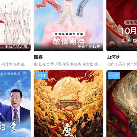
更新至第04集
更新至第12集
四喜
山河枕
杜淳,颖儿,涂松岩,伊丽媛,种丹妮,郭家铭,任正斌,杜志国,黄品沅
童瑶,蒋欣,黄明昊,许娣,林晓杰,侯岩松,岳红,付辛博,王菊,黄澄澄,宣言,马旭东,李之夏,牛飘,谭希和,王瑞欣,王澜,冯鹏,周游,张帆,刘思辰
0.0分
0.0分