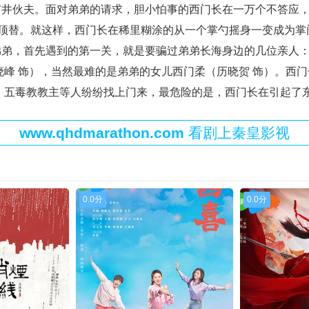
市井伙夫。面对弟弟的请求，胆小怕事的西门长在一万个不答应
名顶替。就这样，西门长在稀里糊涂的从一个掌勺摇身一变成为
，首先遇到的第一关，就是要骗过弟弟长海身边的几位亲人：呆
晓峰 饰），当然最难的是弟弟的女儿西门柔（历晓贺 饰）。西
，五毒教教主等人纷纷找上门来，最危险的是，西门长在引起了
www.qhdmarathon.com
看剧上秦皇影视
0.0分
0.0分