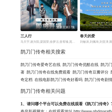
更新至第17集
三人行
春天的爱
马天宇,谢兴阳,梁国荣,徐梦洁,曾宥臻,苑冉,朱铁,肖帛辰,孙羽凡,赵飞雪,徐囡楠,苏梦迪,庄翰
刘敏涛,刘佩琦,刘亚津,斯
鹊刀门传奇相关搜索
鹊刀门传奇爱奇艺在线
鹊刀门传奇优酷在线
鹊刀
著
鹊刀门传奇在线免费观看
鹊刀门传奇豆瓣评分
奇定档
在线电影鹊刀门传奇好看吗
鹊刀门传奇剧
鹊刀门传奇相关问题
1、请问哪个平台可以免费在线观看《鹊刀门传奇》
秦皇影视
网友：在线观看地址
http://www.qhdmarath