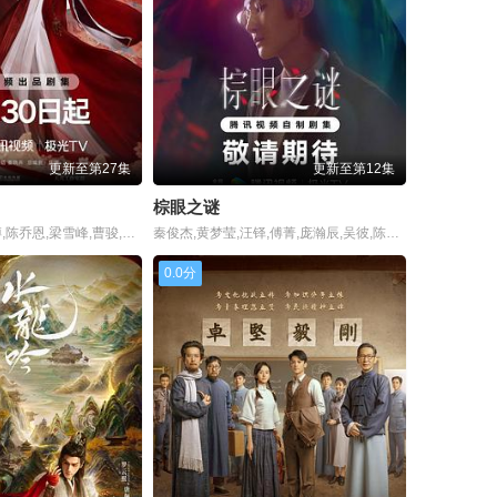
更新至第27集
更新至第12集
棕眼之谜
宋茜,丁禹兮,付辛博,陈乔恩,梁雪峰,曹骏,周洁琼,周大为,丁嘉文,李欢,黄日莹,孙艺宁,马昊,徐沐婵,安悦溪,韩云云,张天阳,王森,赫雷,马梦唯,姜卓君,赵诗意,邵伟桐,丁映智,郎鹏,方晓莉,梁睿珑
秦俊杰,黄梦莹,汪铎,傅菁,庞瀚辰,吴彼,陈思澈,张铭恩
0.0分