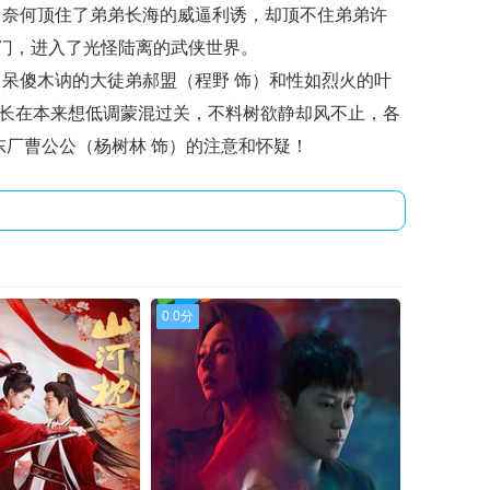
，奈何顶住了弟弟长海的威逼利诱，却顶不住弟弟许
掌门，进入了光怪陆离的武侠世界。
傻木讷的大徒弟郝盟（程野 饰）和性如烈火的叶
门长在本来想低调蒙混过关，不料树欲静却风不止，各
东厂曹公公（杨树林 饰）的注意和怀疑！
0.0分