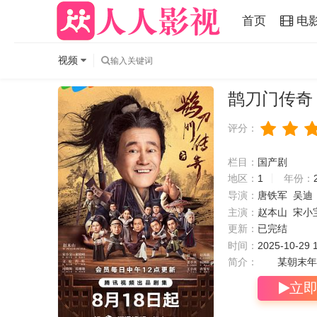
首页
电
视频
鹊刀门传奇
评分：
栏目：
国产剧
地区：
1
年份：
导演：
唐铁军
吴迪
主演：
赵本山
宋小
更新：
已完结
时间：
2025-10-29 
简介：
某朝末年，倭
立