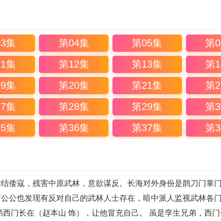
03集
第04集
第05集
第0
11集
第12集
第13集
第1
19集
第20集
第21集
第2
27集
第28集
第29集
第3
35集
第36集
第37集
第3
倭寇，残害中原武林，意欲谋反。长海对外身份是鹊刀门掌门
曹公公也发现有反对自己的武林人士存在，暗中派人监视武林各
弟西门长在（赵本山 饰），让他冒充自己。 虽是孪生兄弟，西