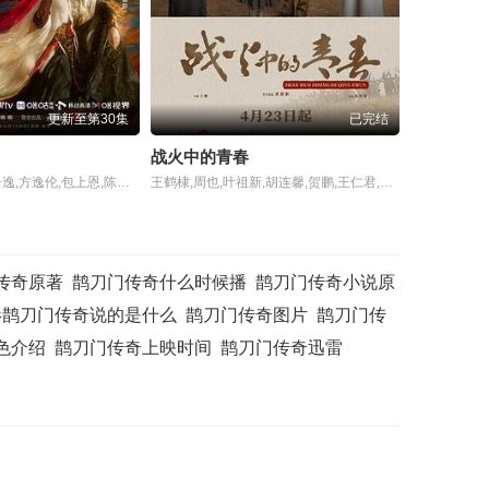
更新至第30集
已完结
战火中的青春
罗云熙,肖顺尧,敖子逸,方逸伦,包上恩,陈瑶,林允,徐正溪,王以纶,谢彬彬,姜贞羽,白澍,李家豪,杨仕泽,常华森,夏之光,张芷溪,王驾麟,娃尔,欧米德,圻夏夏,邱心志,张峻宁,王子睿,修庆,崔鹏,卢星宇,刘昱晗,张垒,陈博豪,杜雨宸,侯桐江,李菲,李奕臻,白海涛,赵诗意,艾米,李沐妍,钟雷,薛八一,邓孝慈,邓靖弘,钟鸣,王一钧,穆乐恩,程涛,王泊文,秦晓轩,于散·阿巴拜科日,贾宗超,王柏安
王鹤棣,周也,叶祖新,胡连馨,贺鹏,王仁君,王羽铮,王玥兮,金志浩,夏梦,李哲豪,陈政阳,于非凡,李普,张量 ,林典涵,朱梓瑜,黄金成,王劲松,毕彦君,马跃,马少骅,王鑫,蒋恺,李博,俞灏明,王志飞,谭凯,刘佩琦,高曙光,宗平,霍桠明,吴健,程煜,丛珊,安杰
传奇原著
鹊刀门传奇什么时候播
鹊刀门传奇小说原
影鹊刀门传奇说的是什么
鹊刀门传奇图片
鹊刀门传
色介绍
鹊刀门传奇上映时间
鹊刀门传奇迅雷