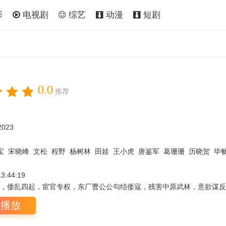
影
电视剧
综艺
动漫
短剧
0.0
推荐
2023
宝
宋晓峰
文松
程野
杨树林
田娃
王小虎
唐鉴军
葛珊珊
历晓贺
毕
13:44:19
乱四起，宦官专权，东厂曹公公勾结倭寇，残害中原武林，意欲谋反。长
即播放