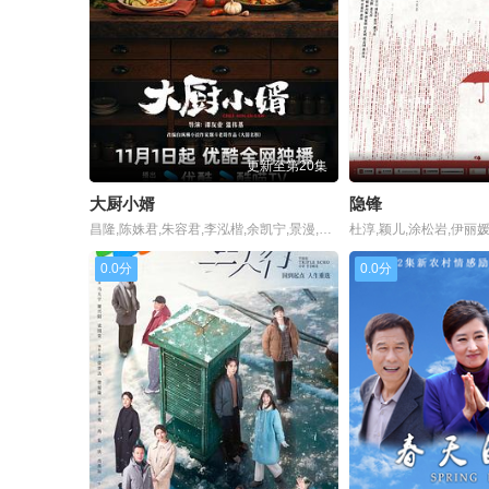
更新至第20集
大厨小婿
隐锋
昌隆,陈姝君,朱容君,李泓楷,余凯宁,景漫,钟灵韬,千散,姬天语,刘骐
0.0分
0.0分