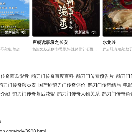
更新至第18集
更新至第12集
唐朝诡事录之长安
水龙吟
琴高娃, 姜超
杨旭文,杨志刚,郜思雯,陈创,孙雪宁,石悦安鑫
门传奇西瓜影音
鹊刀门传奇百度百科
鹊刀门传奇预告片
鹊刀门
鹊刀门传奇演员表
国产剧鹊刀门传奇评价
鹊刀门传奇结局
电
情介绍
鹊刀门传奇幕后花絮
鹊刀门传奇人物关系
鹊刀门传奇角
?
on.com/rrdy/3908.html