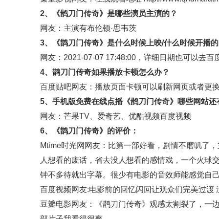
2、《鹊刀门传奇》是哪些演员主演的？
网友：主演有布伦顿·思韦茨
3、《鹊刀门传奇》是什么时候上映/什么时候开播的
网友：2021-07-07 17:48:00，详细日期也可以去
百
4、鹊刀门传奇如果播放卡顿怎么办？
百度贴吧
网友：播放页面卡顿可以刷新网页或者更
5、手机版免费在线点播《鹊刀门传奇》哪些网站还
网友：
芒果TV
、
爱奇艺
、
优酷视频
百度视频
6、《鹊刀门传奇》的评价：
Mtime时光网
网友：比第一部好看，剧情不磨叽了，
人想看的废话，省去没人想看的感情戏，一个火球
钟不多待就出字幕。很少有电影的音效师能感觉自
百度视频
网友:电影前的回忆闪回让观众们完美过渡
豆瓣电影
网友：《鹊刀门传奇》观感太割裂了，一
部片子我看得很爽。