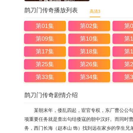
鹊刀门传奇播放列表
高清3
第01集
第02集
第
第09集
第10集
第
第17集
第18集
第
第25集
第26集
第
第33集
第34集
第
鹊刀门传奇剧情介绍
某朝末年，倭乱四起，宦官专权，东厂曹公公勾结
项重要任务就是查出勾结倭寇的朝中汉奸。而同时
务，西门长海（赵本山 饰）找到远在家乡的孪生兄