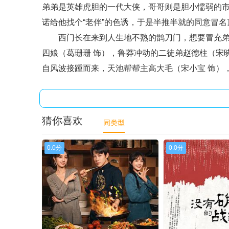
弟弟是英雄虎胆的一代大侠，哥哥则是胆小懦弱的
诺给他找个“老伴”的色诱，于是半推半就的同意冒
西门长在来到人生地不熟的鹊刀门，想要冒充弟弟
四娘（葛珊珊 饰），鲁莽冲动的二徒弟赵德柱（宋
自风波接踵而来，天池帮帮主高大毛（宋小宝 饰）
猜你喜欢
同类型
0.0分
0.0分