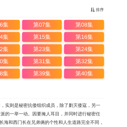
排序
6集
第07集
第08集
4集
第15集
第16集
2集
第23集
第24集
0集
第31集
第32集
8集
第39集
第40集
，实则是秘密抗倭组织成员，除了剿灭倭寇，另一
门派的一举一动。因要掩人耳目，并同时进行秘密任
门长海和西门长在兄弟俩的个性和人生道路完全不同，