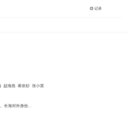
记录
畅
赵海燕
蒋依杉
张小英
海对外身份...