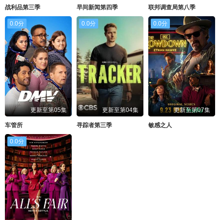
战利品第三季
早间新闻第四季
联邦调查局第八季
0.0分
0.0分
0.0分
更新至第05集
更新至第04集
更新至第07集
车管所
寻踪者第三季
敏感之人
0.0分