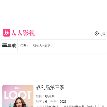
记录
导航
视频
战利品第三季
栏目：
欧美剧
地区：
6
年份：
2025
主演：
玛娅·鲁道夫
MJ·罗德里格斯
奈特·法松
罗