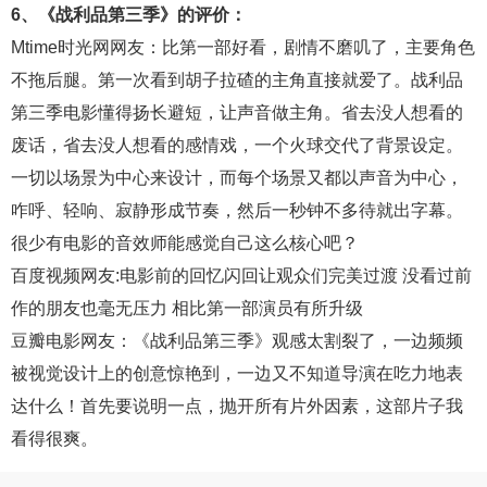
6、《战利品第三季》的评价：
Mtime时光网
网友：比第一部好看，剧情不磨叽了，主要角色
不拖后腿。第一次看到胡子拉碴的主角直接就爱了。战利品
第三季电影懂得扬长避短，让声音做主角。省去没人想看的
废话，省去没人想看的感情戏，一个火球交代了背景设定。
一切以场景为中心来设计，而每个场景又都以声音为中心，
咋呼、轻响、寂静形成节奏，然后一秒钟不多待就出字幕。
很少有电影的音效师能感觉自己这么核心吧？
百度视频
网友:电影前的回忆闪回让观众们完美过渡 没看过前
作的朋友也毫无压力 相比第一部演员有所升级
豆瓣电影
网友：《战利品第三季》观感太割裂了，一边频频
被视觉设计上的创意惊艳到，一边又不知道导演在吃力地表
达什么！首先要说明一点，抛开所有片外因素，这部片子我
看得很爽。