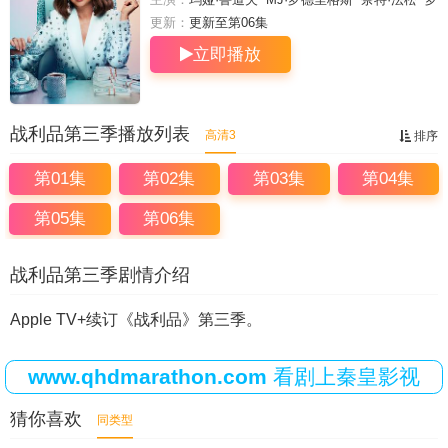
恩·芬奇斯
乔尔·金·布斯特
斯蒂芬妮·斯泰尔斯
达
更新：
更新至第06集
茜·卡尔登
亚当·斯科特
赞恩·菲利普斯
亨利·温克
立即播放
勒
X·梅奥
战利品第三季播放列表
高清3
排序
第01集
第02集
第03集
第04集
第05集
第06集
战利品第三季剧情介绍
Apple TV+续订《战利品》第三季。
www.qhdmarathon.com
看剧上秦皇影视
猜你喜欢
同类型