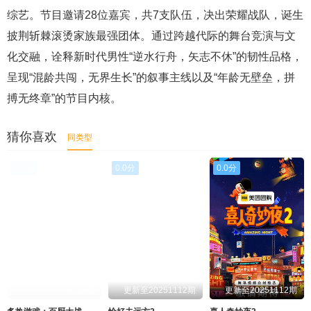
综艺。节目邀请28位嘉宾，共7支队伍，决出荣耀战队，诞生
20251024舞台纯享
20251025纯享典藏版
披荆斩棘滚烫家族最强团体。通过跨越代际的舞台竞演与文
化交融，诠释新时代男性“逆水行舟，矢志不休”的韧性品格，
呈现“混龄共闯，无界生长”的叙事主线以及“年龄无壁垒，拼
搏无终章”的节目内核。
猜你喜欢
同类型
0.0分
0.0分
0.0分
已完结
更新至20251112期
更新至20251112期