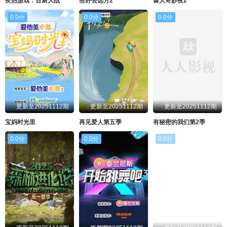
炙热游戏：百厨大战
恰好去远方2
喜人奇妙夜2
0.0分
0.0分
0.0分
更新至20251112期
更新至20251112期
更新至20251112期
宝妈时光里
再见爱人第五季
有秘密的我们第2季
0.0分
0.0分
0.0分