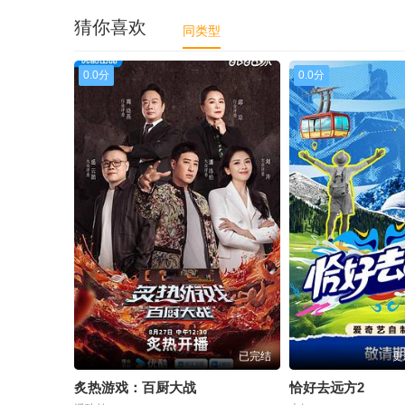
猜你喜欢
同类型
0.0分
0.0分
已完结
更
炙热游戏：百厨大战
恰好去远方2