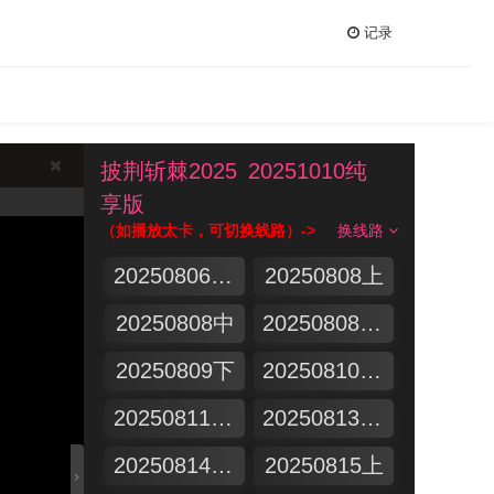
记录
披荆斩棘2025
20251010纯
享版
（如播放太卡，可切换线路）->
换线路
20250806滚烫集结号
20250808上
20250808中
20250808舞台纯享
20250809下
20250810一公真人秀（上）
20250811一公真人秀 下
20250813漂流计划
20250814超前营业
20250815上