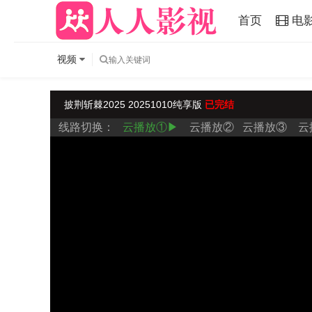
首页
电
视频
披荆斩棘2025 20251010纯享版
已完结