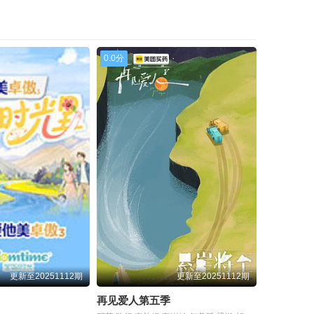
20250914加更版
20250918超前营业
20250919上
20250919下
0.0分
20250921加更版
20250924漂流计划
20250925超前营业
20250926上
20250926下
20250926舞台纯享
20250928加更版
20251002超前营业
20251003上
20251003下
20251005加更版
20251008漂流计划
20251009超前营业
20251010上
更新至20251112期
更新至20251112期
20251010下
20251010纯享版
再见爱人第五季