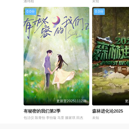
潘玮柏
未知
0.0分
0.0分
更新至20251112期
更
有秘密的我们第2季
森林进化论2025
包洁仪 陈青怡 李怡璇 马萱 滕家琪 田杰
未知