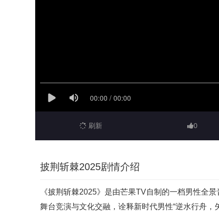
刷新
0
披荆斩棘2025剧情介绍
《披荆斩棘2025》是由芒果TV自制的一档男性全
舞台竞演与文化交融，诠释新时代男性“逆水行舟，矢