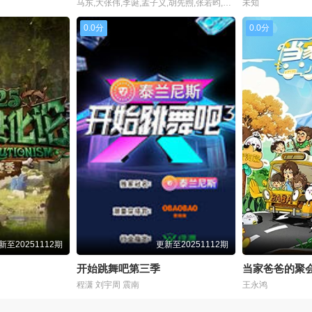
马东,大张伟,李诞,孟子义,胡先煦,张若昀,刘旸,吕严,土豆,王天放,滕哲,蒋龙,张弛,左凌峰
未知
0.0分
0.0分
新至20251112期
更新至20251112期
开始跳舞吧第三季
当家爸爸的聚
程潇 刘宇周 震南
王永鸿