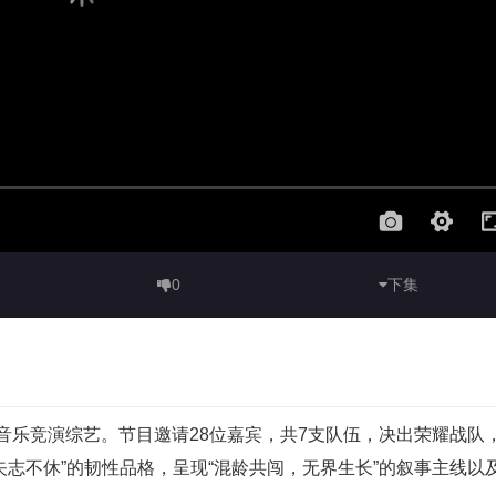
0
下集
景音乐竞演综艺。节目邀请28位嘉宾，共7支队伍，决出荣耀战
志不休”的韧性品格，呈现“混龄共闯，无界生长”的叙事主线以