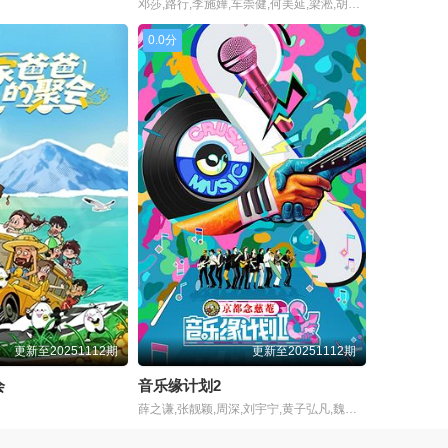
邓莎,路行,李施嬅,车崇健,何美延,梁淞,胡彦斌,姜逸磊,林心如,李维嘉,刘擎,张春
20251012加更版
20251016超前营业
0.0分
20251017上
20251017下
20251019加更版
20251022番外微综
20251023番外微综
20251024
20251024舞台纯享
20251025纯享典藏版
更新至20251112期
更新至20251112期
会
音乐缘计划2
薛之谦,张靓颖,周深,刘宇宁,黄子弘凡,魏翔,欧阳娜娜,郁可唯,喻言,张峻豪