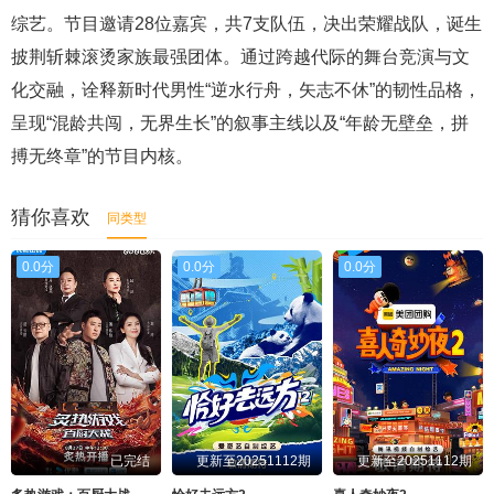
综艺。节目邀请28位嘉宾，共7支队伍，决出荣耀战队，诞生
20251024舞台纯享
20251025纯享典藏版
披荆斩棘滚烫家族最强团体。通过跨越代际的舞台竞演与文
化交融，诠释新时代男性“逆水行舟，矢志不休”的韧性品格，
呈现“混龄共闯，无界生长”的叙事主线以及“年龄无壁垒，拼
搏无终章”的节目内核。
猜你喜欢
同类型
0.0分
0.0分
0.0分
已完结
更新至20251112期
更新至20251112期