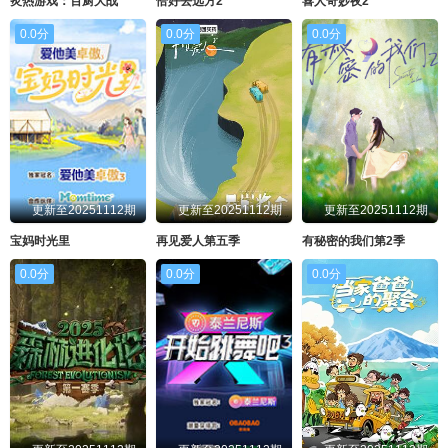
炙热游戏：百厨大战
恰好去远方2
喜人奇妙夜2
0.0分
0.0分
0.0分
更新至20251112期
更新至20251112期
更新至20251112期
宝妈时光里
再见爱人第五季
有秘密的我们第2季
0.0分
0.0分
0.0分