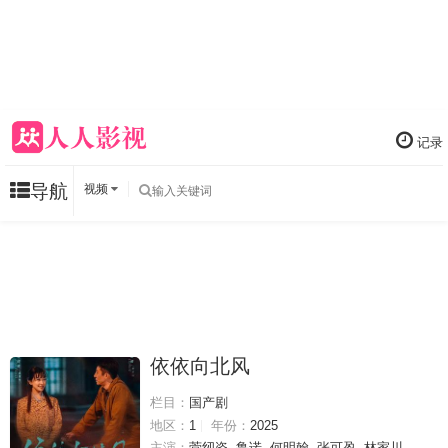
记录
导航
视频
依依向北风
栏目：
国产剧
地区：
1
年份：
2025
主演：
菅纫姿
鲁诺
何明翰
张可盈
林家川