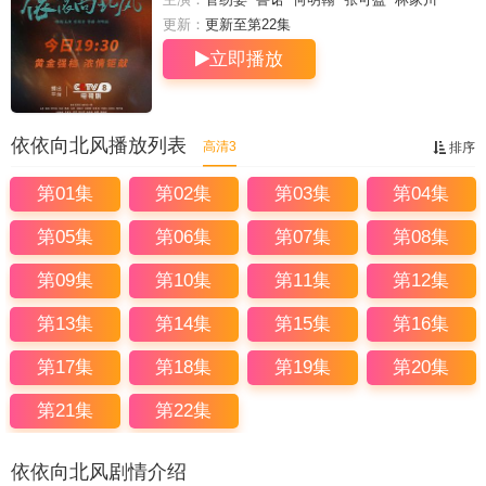
更新：
更新至第22集
立即播放
依依向北风播放列表
高清3
排序
第01集
第02集
第03集
第04集
第05集
第06集
第07集
第08集
第09集
第10集
第11集
第12集
第13集
第14集
第15集
第16集
第17集
第18集
第19集
第20集
第21集
第22集
依依向北风剧情介绍