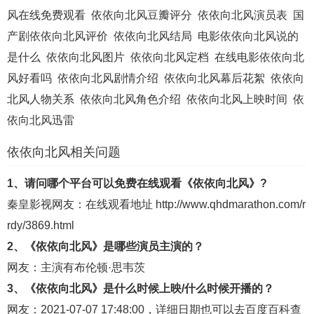
风在线免费观看
依依向北风豆瓣评分
依依向北风演员表
国
产剧依依向北风评价
依依向北风结局
电影依依向北风说的
是什么
依依向北风图片
依依向北风定档
在线电影依依向北
风好看吗
依依向北风剧情介绍
依依向北风幕后花絮
依依向
北风人物关系
依依向北风角色介绍
依依向北风上映时间
依
依向北风迅雷
依依向北风相关问题
1、请问哪个平台可以免费在线观看《依依向北风》?
秦皇影视
网友：在线观看地址
http://www.qhdmarathon.com/r
rdy/3869.html
2、《依依向北风》是哪些演员主演的？
网友：主演有布伦顿·思韦茨
3、《依依向北风》是什么时候上映/什么时候开播的？
网友：2021-07-07 17:48:00，详细日期也可以去
百度百科
查