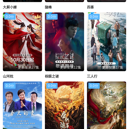
大厨小婿
隐锋
四喜
0.0分
0.0分
0.0分
更新至第27集
更新至第12集
更新至第17集
山河枕
棕眼之谜
三人行
0.0分
0.0分
0.0分