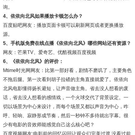
询。
4、依依向北风如果播放卡顿怎么办？
百度贴吧
网友：播放页面卡顿可以刷新网页或者更换播放
源。
5、手机版免费在线点播《依依向北风》哪些网站还有资源？
网友：
芒果TV
、
爱奇艺
、
优酷视频
百度视频
6、《依依向北风》的评价：
Mtime时光网
网友：比第一部好看，剧情不磨叽了，主要角色
不拖后腿。第一次看到胡子拉碴的主角直接就爱了。依依向
北风电影懂得扬长避短，让声音做主角。省去没人想看的废
话，省去没人想看的感情戏，一个火球交代了背景设定。一
切以场景为中心来设计，而每个场景又都以声音为中心，咋
呼、轻响、寂静形成节奏，然后一秒钟不多待就出字幕。很
少有电影的音效师能感觉自己这么核心吧？
百度视频
网友:电影前的回忆闪回让观众们完美过渡 没看过前