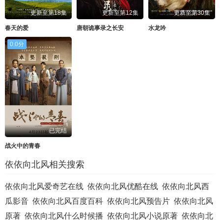
更新至第18集
更新至第12集
更新至第30集
春天的爱
唐朝诡事录之长安
水龙吟
0.0分
已完结
战火中的青春
依依向北风相关搜索
依依向北风爱奇艺在线
依依向北风优酷在线
依依向北风西
瓜影音
依依向北风百度百科
依依向北风预告片
依依向北风
原著
依依向北风什么时候播
依依向北风小说原著
依依向北