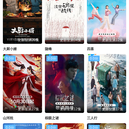
更新至第20集
更新至第04集
更新至第12集
大厨小婿
隐锋
四喜
0.0分
0.0分
0.0分
更新至第27集
更新至第12集
更新至第17集
山河枕
棕眼之谜
三人行
0.0分
0.0分
0.0分