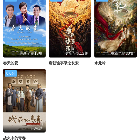
更新至第18集
更新至第12集
更新至第30集
春天的爱
唐朝诡事录之长安
水龙吟
0.0分
已完结
战火中的青春