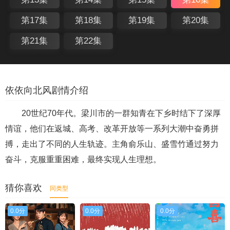
第17集
第18集
第19集
第20集
第21集
第22集
依依向北风剧情介绍
20世纪70年代。梁川市的一群知青在下乡时结下了深厚
情谊，他们在返城、高考、改革开放等一系列大潮中奋勇拼
搏，走出了不同的人生轨迹。主角俞乐山、盛雪竹通过努力
奋斗，克服重重困难，最终实现人生理想。
猜你喜欢
同类型
0.0分
0.0分
0.0分