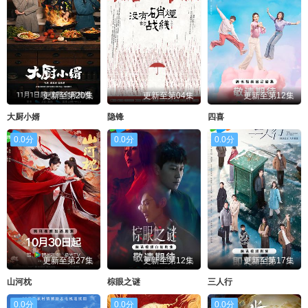
更新至第20集
更新至第04集
更新至第12集
大厨小婿
隐锋
四喜
0.0分
0.0分
0.0分
更新至第27集
更新至第12集
更新至第17集
山河枕
棕眼之谜
三人行
0.0分
0.0分
0.0分