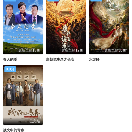
更新至第18集
更新至第12集
更新至第30集
春天的爱
唐朝诡事录之长安
水龙吟
0.0分
已完结
战火中的青春