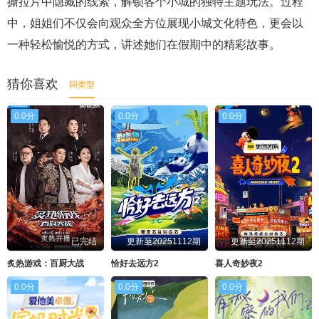
撕拉片中隐藏的线索，解锁各个小城的独特主题玩法。过程
中，姐姐们不仅会向观众全方位展现小城文化特色，更会以
一种轻松愉悦的方式，讲述她们在假期中的精彩故事。
猜你喜欢
同类型
0.0分
0.0分
0.0分
已完结
更新至20251112期
更新至20251112期
炙热游戏：百厨大战
恰好去远方2
喜人奇妙夜2
0.0分
0.0分
0.0分