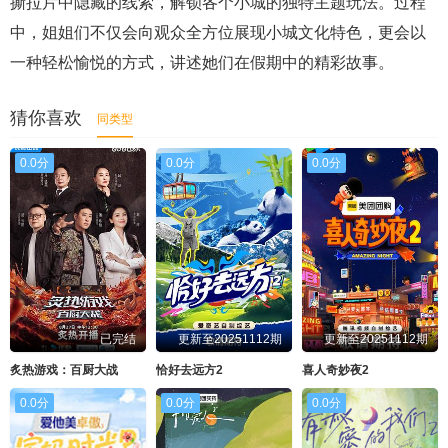
撕拉片中隐藏的线索，解锁各个小城的独特主题玩法。过程
中，姐姐们不仅会向观众全方位展现小城文化特色，更会以
一种轻松愉悦的方式，讲述她们在假期中的精彩故事。
猜你喜欢
同类型
0.0分
0.0分
0.0分
已完结
更新至20251112期
更新至20251112期
炙热游戏：百厨大战
恰好去远方2
喜人奇妙夜2
0.0分
0.0分
0.0分