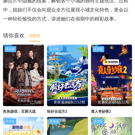
撕拉片中隐藏的线索，解锁各个小城的独特主题玩法。过程
中，姐姐们不仅会向观众全方位展现小城文化特色，更会以
一种轻松愉悦的方式，讲述她们在假期中的精彩故事。
猜你喜欢
同类型
0.0分
0.0分
0.0分
已完结
更新至20251112期
更新至20251112期
炙热游戏：百厨大战
恰好去远方2
喜人奇妙夜2
0.0分
0.0分
0.0分