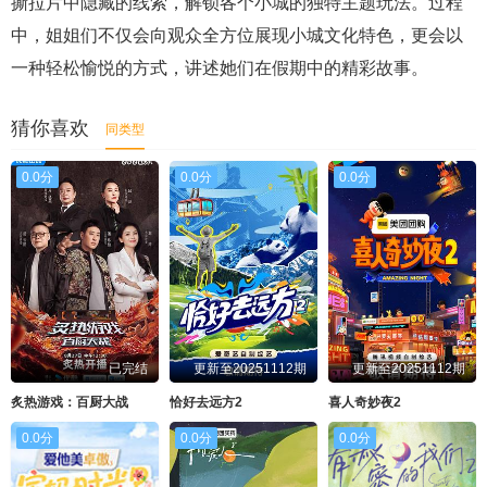
撕拉片中隐藏的线索，解锁各个小城的独特主题玩法。过程
中，姐姐们不仅会向观众全方位展现小城文化特色，更会以
一种轻松愉悦的方式，讲述她们在假期中的精彩故事。
猜你喜欢
同类型
0.0分
0.0分
0.0分
已完结
更新至20251112期
更新至20251112期
炙热游戏：百厨大战
恰好去远方2
喜人奇妙夜2
0.0分
0.0分
0.0分