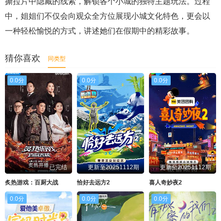
撕拉片中隐藏的线索，解锁各个小城的独特主题玩法。过程
中，姐姐们不仅会向观众全方位展现小城文化特色，更会以
一种轻松愉悦的方式，讲述她们在假期中的精彩故事。
猜你喜欢
同类型
0.0分
0.0分
0.0分
已完结
更新至20251112期
更新至20251112期
炙热游戏：百厨大战
恰好去远方2
喜人奇妙夜2
0.0分
0.0分
0.0分