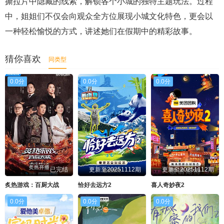
撕拉片中隐藏的线索，解锁各个小城的独特主题玩法。过程
中，姐姐们不仅会向观众全方位展现小城文化特色，更会以
一种轻松愉悦的方式，讲述她们在假期中的精彩故事。
猜你喜欢
同类型
0.0分
0.0分
0.0分
已完结
更新至20251112期
更新至20251112期
炙热游戏：百厨大战
恰好去远方2
喜人奇妙夜2
0.0分
0.0分
0.0分