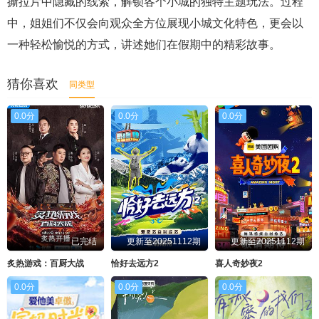
撕拉片中隐藏的线索，解锁各个小城的独特主题玩法。过程
中，姐姐们不仅会向观众全方位展现小城文化特色，更会以
一种轻松愉悦的方式，讲述她们在假期中的精彩故事。
猜你喜欢
同类型
0.0分
0.0分
0.0分
已完结
更新至20251112期
更新至20251112期
炙热游戏：百厨大战
恰好去远方2
喜人奇妙夜2
0.0分
0.0分
0.0分